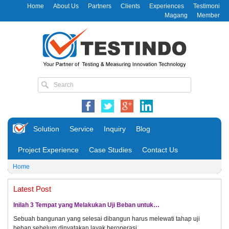
Home
About Us
Partners
Clients
Experiences
Testimoni
Magang
Member
Solution
Service
Inquiry
Blog
Project Experience
Case Studies
Contact Us
Home
Latest Post
Inilah 3 Tempat yang Melakukan Uji Beban untuk…
Sebuah bangunan yang selesai dibangun harus melewati tahap uji
beban sebelum dinyatakan layak beroperasi.…