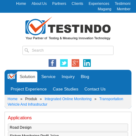
Home
About Us
Partners
Clients
Experiences
Testimoni
Magang
Member
Solution
Service
Inquiry
Blog
Project Experience
Case Studies
Contact Us
Home
»
Produk
»
Integrated Online Monitoring
»
Transportation
Vehicle And Infrastructur
Applications
Road Design