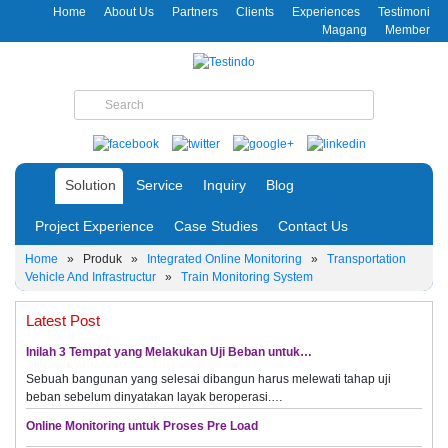
Home
About Us
Partners
Clients
Experiences
Testimoni
Magang
Member
Solution
Service
Inquiry
Blog
Project Experience
Case Studies
Contact Us
Home
»
Produk
»
Integrated Online Monitoring
»
Transportation
Vehicle And Infrastructur
»
Train Monitoring System
Latest Post
Inilah 3 Tempat yang Melakukan Uji Beban untuk…
Sebuah bangunan yang selesai dibangun harus melewati tahap uji
beban sebelum dinyatakan layak beroperasi.…
Online Monitoring untuk Proses Pre Load