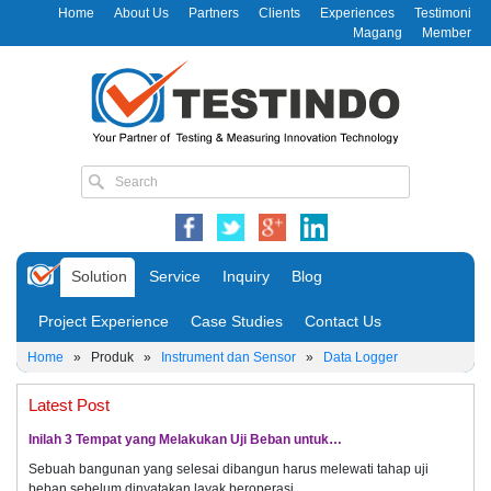
Home
About Us
Partners
Clients
Experiences
Testimoni
Magang
Member
Solution
Service
Inquiry
Blog
Project Experience
Case Studies
Contact Us
Home
»
Produk
»
Instrument dan Sensor
»
Data Logger
Latest Post
Inilah 3 Tempat yang Melakukan Uji Beban untuk…
Sebuah bangunan yang selesai dibangun harus melewati tahap uji
beban sebelum dinyatakan layak beroperasi.…