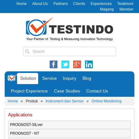
Home
About Us
Partners
Clients
Experiences
Testimoni
Magang
Member
Solution
Service
Inquiry
Blog
Project Experience
Case Studies
Contact Us
Home
»
Produk
»
Instrument dan Sensor
»
Online Monitoring
Applications
PROGNOST-SILver
PROGNOST - NT