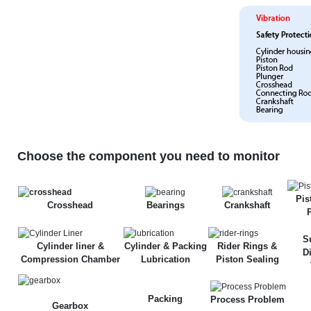
Choose the component you need to monitor
Pis
Crosshead
Bearings
Crankshaft
S
Cylinder liner &
Cylinder & Packing
Rider Rings &
D
Compression Chamber
Lubrication
Piston Sealing
Packing
Process Problem
Gearbox