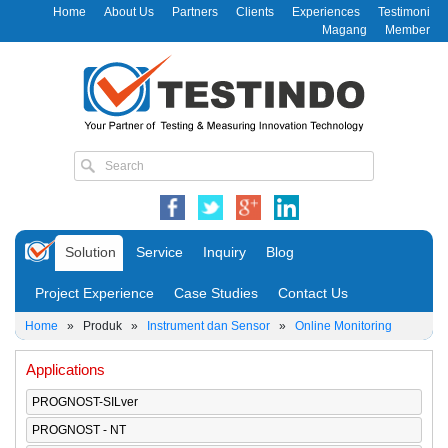
Home
About Us
Partners
Clients
Experiences
Testimoni
Magang
Member
Solution
Service
Inquiry
Blog
Project Experience
Case Studies
Contact Us
Home
»
Produk
»
Instrument dan Sensor
»
Online Monitoring
Applications
PROGNOST-SILver
PROGNOST - NT