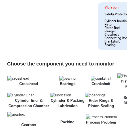
Choose the component you need to monitor
Pis
Crosshead
Bearings
Crankshaft
S
Cylinder liner &
Cylinder & Packing
Rider Rings &
D
Compression Chamber
Lubrication
Piston Sealing
Packing
Process Problem
Gearbox