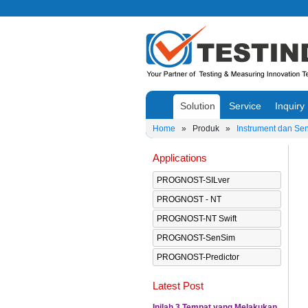
Solution
Service
Inquiry
Home
»
Produk
»
Instrument dan Se
Applications
PROGNOST-SILver
PROGNOST - NT
PROGNOST-NT Swift
PROGNOST-SenSim
PROGNOST-Predictor
Latest Post
Inilah 3 Tempat yang Melakukan