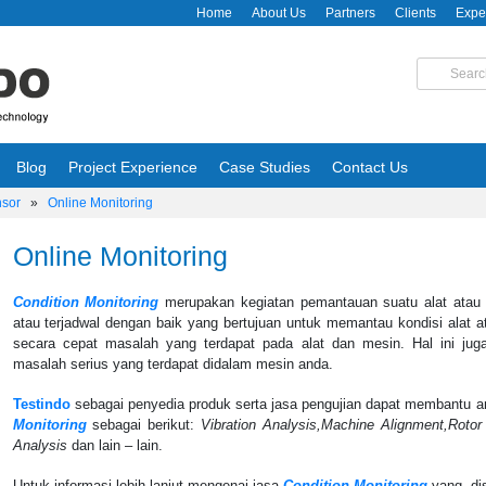
Home
About Us
Partners
Clients
Expe
Blog
Project Experience
Case Studies
Contact Us
nsor
»
Online Monitoring
Online Monitoring
Condition Monitoring
merupakan kegiatan pemantauan suatu alat atau 
atau terjadwal dengan baik yang bertujuan untuk memantau kondisi alat 
secara cepat masalah yang terdapat pada alat dan mesin. Hal ini juga
masalah serius yang terdapat didalam mesin anda.
Testindo
sebagai penyedia produk serta jasa pengujian dapat membantu
Monitoring
sebagai berikut:
Vibration Analysis,Machine Alignment,Rotor 
Analysis
dan lain – lain.
Untuk informasi lebih lanjut mengenai jasa
Condition Monitoring
yang dis