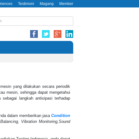
riences
Testimoni
Magang
Member
mesin yang dilakukan secara periodik
atau mesin, sehingga dapat mengetahui
 sebagai langkah antisipasi terhadap
 anda dalam memberikan jasa
Condition
Balancing, Vibration Monitoring,Sound
ediakan Testing Indonesia, anda dapat