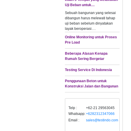
Uji Beban untuk…
Sebuah bangunan yang selesai
dibangun harus melewati tahap
uji beban sebelum dinyatakan
layak beroperasi.…
Online Monitoring untuk Proses
Pre Load
Beberapa Alasan Kenapa
Rumah Sering Bergetar
Testing Service Di Indonesia
Penggunaan Beton untuk
Konstruksi Jalan dan Bangunan
Telp :
+62-21 29563045
Whatsapp:
+6282312347066
Email :
sales@testindo.com