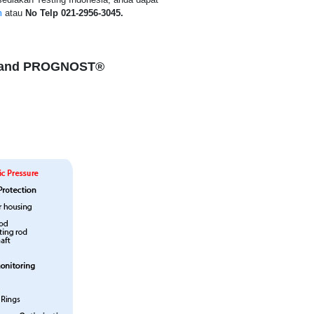
m
atau
No Telp 021-2956-3045.
rs and PROGNOST®