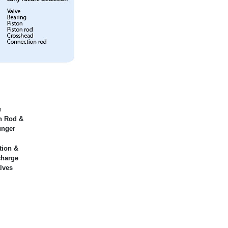
n Rod &
unger
tion &
charge
lves