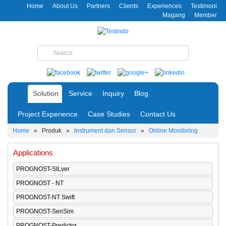
Home
About Us
Partners
Clients
Experiences
Testimoni
Magang
Member
Solution
Service
Inquiry
Blog
Project Experience
Case Studies
Contact Us
Home
»
Produk
»
Instrument dan Sensor
»
Online Monitoring
Applications
PROGNOST-SILver
PROGNOST - NT
PROGNOST-NT Swift
PROGNOST-SenSim
PROGNOST-Predictor