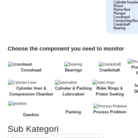
Choose the component you need to monitor
Pis
Crosshead
Bearings
Crankshaft
S
Cylinder liner &
Cylinder & Packing
Rider Rings &
D
Compression Chamber
Lubrication
Piston Sealing
Packing
Process Problem
Gearbox
Sub Kategori