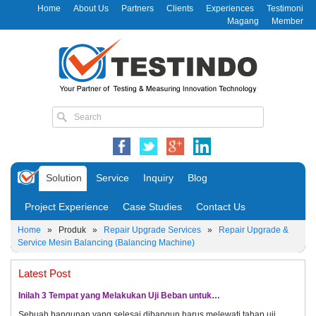
Home
About Us
Partners
Clients
Experiences
Testimoni
Magang
Member
Solution
Service
Inquiry
Blog
Project Experience
Case Studies
Contact Us
Home
»
Produk
»
Repair Upgrade Services
»
Repair Upgrade &
Service Mesin Balancing (Balancing Machine)
Latest Post
Inilah 3 Tempat yang Melakukan Uji Beban untuk…
Sebuah bangunan yang selesai dibangun harus melewati tahap uji