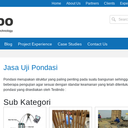
Home
About Us
Partners
Clients
Expe
Blog
Project Experience
Case Studies
Contact Us
Jasa Uji Pondasi
Pondasi merupakan struktur yang paling penting pada suatu bangunan sehing
beberapa pengujian agar sesuai dengan standar keamanan yang telah ditentuka
pondasi
yang disediakan oleh Testindo :
Sub Kategori