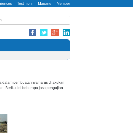
riences
Testimoni
Magang
Member
ga dalam pembuatannya harus dilakukan
n. Berikut ini beberapa
jasa pengujian