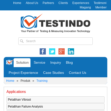
Home
About Us
Partners
Clients
Experiences
Testimoni
Magang
Member
Solution
Service
Inquiry
Blog
Project Experience
Case Studies
Contact Us
Home
»
Produk
»
Training
Applications
Pelatihan Vibrasi
Pelatihan Failure Analysis