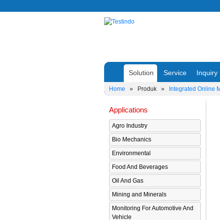
Solution
Service
Inquiry
Home
»
Produk
»
Integrated Online 
Applications
Agro Industry
Bio Mechanics
Environmental
Food And Beverages
Oil And Gas
Mining and Minerals
Monitoring For Automotive And
Vehicle