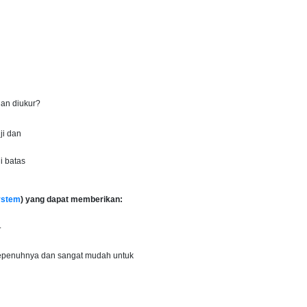
an diukur?
ji dan
i batas
ystem
) yang dapat memberikan:
.
 sepenuhnya dan sangat mudah untuk