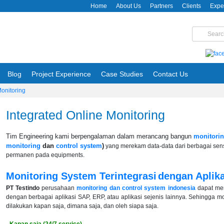
Home
About Us
Partners
Clients
Expe
Blog
Project Experience
Case Studies
Contact Us
Monitoring
Integrated Online Monitoring
Tim Engineering kami berpengalaman dalam merancang bangun
monitori
monitoring
dan
control system
)
yang merekam data-data dari berbagai sen
permanen pada equipments.
Monitoring System Terintegrasi
dengan Aplik
PT Testindo
perusahaan
monitoring dan control system indonesia
dapat men
dengan berbagai aplikasi SAP, ERP, atau aplikasi sejenis lainnya. Sehingga mo
dilakukan kapan saja, dimana saja, dan oleh siapa saja.
- Kapan saja (24/7 service)