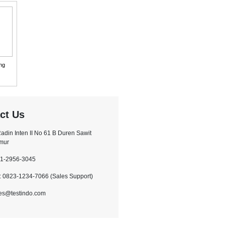
ng
ct Us
.Radin Inten II No 61 B Duren Sawit
imur
21-2956-3045
 0823-1234-7066 (Sales Support)
les@testindo.com