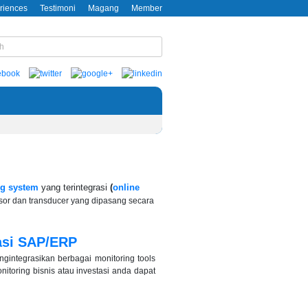
riences
Testimoni
Magang
Member
ng system
yang terintegrasi
(
online
sor dan transducer yang dipasang secara
asi SAP/ERP
gintegrasikan berbagai monitoring tools
nitoring bisnis atau investasi anda dapat