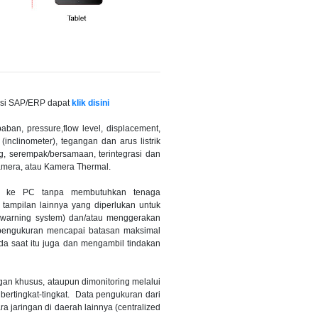
asi SAP/ERP
dapat
klik disini
ban, pressure,flow level, displacement,
(inclinometer), tegangan dan arus listrik
ng, serempak/bersamaan, terintegrasi dan
Kamera, atau Kamera Thermal.
mkan ke PC tanpa membutuhkan tenaga
 tampilan lainnya yang diperlukan untuk
 warning system) dan/atau menggerakan
i pengukuran mencapai batasan maksimal
a saat itu juga dan mengambil tindakan
gan khusus, ataupun dimonitoring melalui
ertingkat-tingkat. Data pengukuran dari
a jaringan di daerah lainnya (centralized