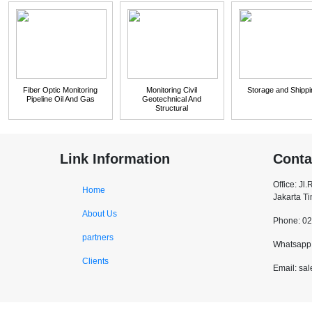
Fiber Optic Monitoring
Monitoring Civil
Storage and Shippi
Pipeline Oil And Gas
Geotechnical And
Structural
Link Information
Conta
Office: Jl
Home
Jakarta T
About Us
Phone: 0
partners
Whatsapp:
Clients
Email: sa