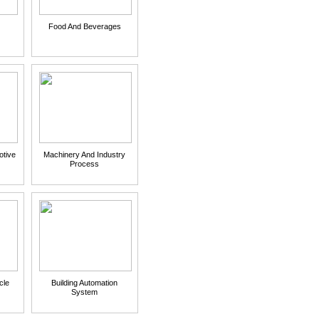
Food And Beverages
otive
Machinery And Industry
Process
cle
Building Automation
System