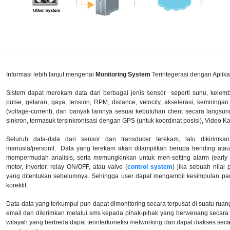
Informasi lebih lanjut mengenai
Monitoring System
Terintegerasi dengan Aplik
Sistem dapat merekam data dari berbagai jenis sensor seperti suhu, kelemba
pulse, getaran, gaya, tension, RPM, distance, velocity, akselerasi, kemiringan 
(voltage-current), dan banyak lainnya sesuai kebutuhan client secara langsu
sinkron, termasuk tersinkronisasi dengan GPS (untuk koordinat posisi), Video 
Seluruh data-data dari sensor dan transducer terekam, lalu dikiri
manusia/personil. Data yang terekam akan ditampilkan berupa trending atau
mempermudah analisis, serta memungkinkan untuk men-setting alarm (early
motor, inverter, relay ON/OFF, atau valve (
control system
) jika sebuah nila
yang ditentukan sebelumnya. Sehingga user dapat mengambil kesimpulan pad
korektif.
Data-data yang terkumpul pun dapat dimonitoring secara terpusat di suatu ruan
email dan dikirimkan melalui sms kepada pihak-pihak yang berwenang secara b
wilayah yang berbeda dapat terinterkoneksi /networking dan dapat diakses secar