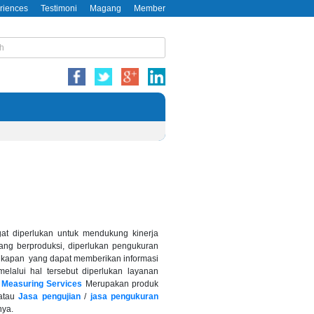
riences
Testimoni
Magang
Member
at diperlukan untuk mendukung kinerja
ang berproduksi, diperlukan pengukuran
gkapan yang dapat memberikan informasi
elalui hal tersebut diperlukan layanan
 Measuring Services
Merupakan produk
atau
Jasa pengujian
/
jasa pengukuran
nya.