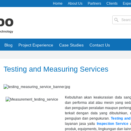
Home
About Us
Partners
Clients
Expe
Blog
Project Experience
Case Studies
Contact Us
Testing and Measuring Services
Kebutu
han akan keakurasian data sang
dan performa alat atau mesin yang sed
dan pengujian peralatan maupun perlen
terkait dengan data yang dibutuhkan, m
pengujian dan pengukuran.
Testing a
nd
layanan jasa yaitu
Inspection Service
produk, equipments, lingkungan dan lain