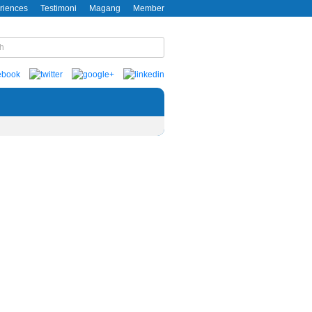
riences
Testimoni
Magang
Member