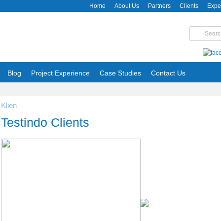
Home
About Us
Partners
Clients
Expe
Blog
Project Experience
Case Studies
Contact Us
Klien
Testindo Clients