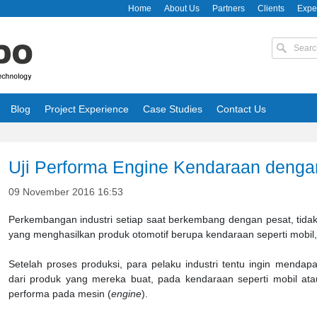
Home
About Us
Partners
Clients
Expe
Blog
Project Experience
Case Studies
Contact Us
Uji Performa Engine Kendaraan deng
09 November 2016 16:53
Perkembangan industri setiap saat berkembang dengan pesat, tidak 
yang menghasilkan produk otomotif berupa kendaraan seperti mobil
Setelah proses produksi, para pelaku industri tentu ingin mendap
dari produk yang mereka buat, pada kendaraan seperti mobil atau
performa pada mesin (
engine
).