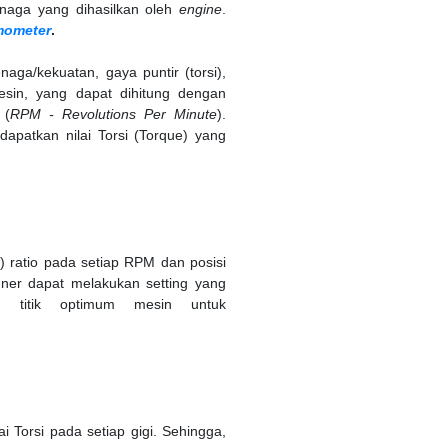
enaga yang dihasilkan oleh
engine
.
ometer
.
aga/kekuatan, gaya puntir (torsi),
esin, yang dapat dihitung dengan
 (
RPM - Revolutions Per Minute
).
apatkan nilai Torsi (Torque) yang
) ratio pada setiap RPM dan posisi
uner dapat melakukan setting yang
, titik optimum mesin untuk
n
lai Torsi pada setiap gigi. Sehingga,