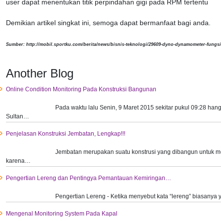
user dapat menentukan titik perpindahan gigi pada RPM tertentu
Demikian artikel singkat ini, semoga dapat bermanfaat bagi anda.
Sumber: http://mobil.sportku.com/berita/news/bisnis-teknologi/29609-dyno-dynamometer-fungs
Another Blog
Online Condition Monitoring Pada Konstruksi Bangunan
Pada waktu lalu Senin, 9 Maret 2015 sekitar pukul 09:28 ha
Sultan…
Penjelasan Konstruksi Jembatan, Lengkap!!!
Jembatan merupakan suatu konstrusi yang dibangun untuk m
karena…
Pengertian Lereng dan Pentingya Pemantauan Kemiringan…
Pengertian Lereng - Ketika menyebut kata “lereng” biasanya ya
Mengenal Monitoring System Pada Kapal