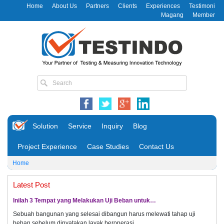
Home
About Us
Partners
Clients
Experiences
Testimoni
Magang
Member
Solution
Service
Inquiry
Blog
Project Experience
Case Studies
Contact Us
Home
Latest Post
Inilah 3 Tempat yang Melakukan Uji Beban untuk…
Sebuah bangunan yang selesai dibangun harus melewati tahap uji
beban sebelum dinyatakan layak beroperasi.…