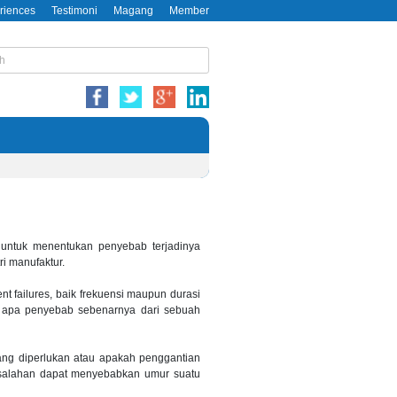
riences
Testimoni
Magang
Member
untuk menentukan penyebab terjadinya
i manufaktur.
t failures, baik frekuensi maupun durasi
ng apa penyebab sebenarnya dari sebuah
ang diperlukan atau apakah penggantian
masalahan dapat menyebabkan umur suatu