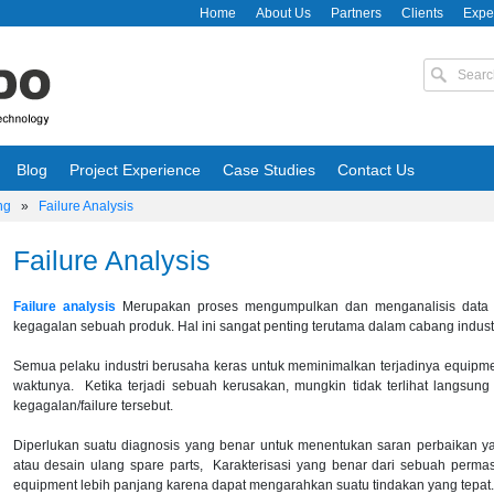
Home
About Us
Partners
Clients
Expe
Blog
Project Experience
Case Studies
Contact Us
ng
»
Failure Analysis
Failure Analysis
Failure analysis
Merupakan proses mengumpulkan dan menganalisis data 
kegagalan sebuah produk. Hal ini sangat penting terutama dalam cabang industr
Semua pelaku industri berusaha keras untuk meminimalkan terjadinya equipmen
waktunya. Ketika terjadi sebuah kerusakan, mungkin tidak terlihat langsu
kegagalan/failure tersebut.
Diperlukan suatu diagnosis yang benar untuk menentukan saran perbaikan y
atau desain ulang spare parts, Karakterisasi yang benar dari sebuah per
equipment lebih panjang karena dapat mengarahkan suatu tindakan yang tepat.