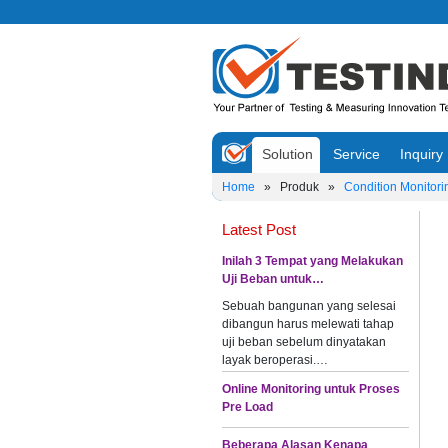
Solution
Service
Inquiry
Home
»
Produk
»
Condition Monitori
Latest Post
Inilah 3 Tempat yang Melakukan
Uji Beban untuk…
Sebuah bangunan yang selesai
dibangun harus melewati tahap
uji beban sebelum dinyatakan
layak beroperasi.…
Online Monitoring untuk Proses
Pre Load
Beberapa Alasan Kenapa