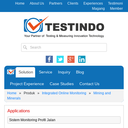
Home
About Us
Partners
Clients
Experiences
Testimoni
Magang
Member
Solution
Service
Inquiry
Blog
Project Experience
Case Studies
Contact Us
Home
»
Produk
»
Integrated Online Monitoring
»
Mining and
Minerals
Applications
Sistem Monitoring Profil Jalan