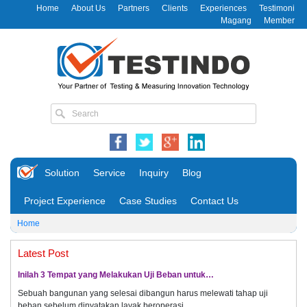
Home
About Us
Partners
Clients
Experiences
Testimoni
Magang
Member
Solution
Service
Inquiry
Blog
Project Experience
Case Studies
Contact Us
Home
Latest Post
Inilah 3 Tempat yang Melakukan Uji Beban untuk…
Sebuah bangunan yang selesai dibangun harus melewati tahap uji
beban sebelum dinyatakan layak beroperasi.…