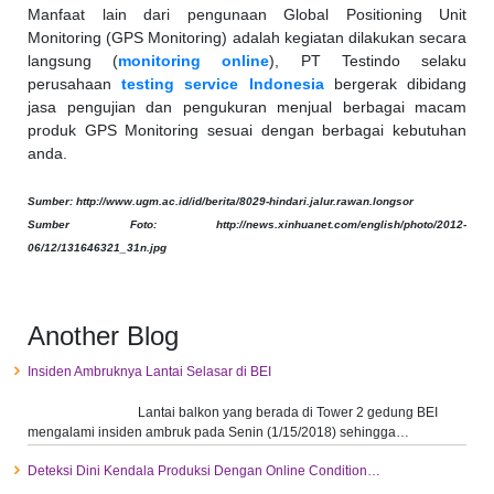
Manfaat lain dari pengunaan Global Positioning Unit
Monitoring (GPS Monitoring) adalah kegiatan dilakukan secara
langsung (
monitoring online
), PT Testindo selaku
perusahaan
testing service Indonesia
bergerak dibidang
jasa pengujian dan pengukuran menjual berbagai macam
produk GPS Monitoring sesuai dengan berbagai kebutuhan
anda.
Sumber: http://www.ugm.ac.id/id/berita/8029-hindari.jalur.rawan.longsor
Sumber Foto: http://news.xinhuanet.com/english/photo/2012-
06/12/131646321_31n.jpg
Another Blog
Insiden Ambruknya Lantai Selasar di BEI
Lantai balkon yang berada di Tower 2 gedung BEI
mengalami insiden ambruk pada Senin (1/15/2018) sehingga…
Deteksi Dini Kendala Produksi Dengan Online Condition…