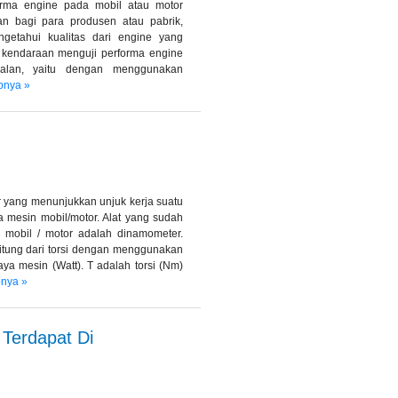
forma engine pada mobil atau motor
an bagi para produsen atau pabrik,
getahui kualitas dari engine yang
 kendaraan menguji performa engine
alan, yaitu dengan menggunakan
pnya »
 yang menunjukkan unjuk kerja suatu
a mesin mobil/motor. Alat yang sudah
 mobil / motor adalah dinamometer.
itung dari torsi dengan menggunakan
a mesin (Watt). T adalah torsi (Nm)
nya »
Terdapat Di