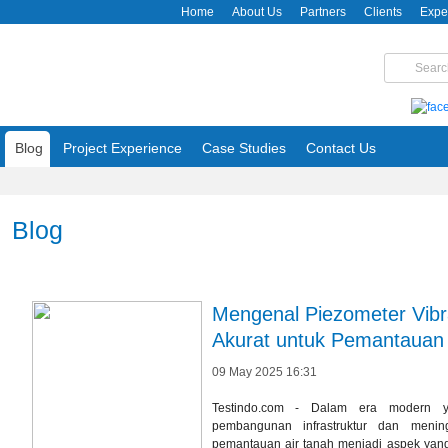
Home
About Us
Partners
Clients
Expe
Blog
Project Experience
Case Studies
Contact Us
Blog
Mengenal Piezometer Vibra
Akurat untuk Pemantauan 
09 May 2025 16:31
Testindo.com - Dalam era modern y
pembangunan infrastruktur dan menin
pemantauan air tanah menjadi aspek yang 