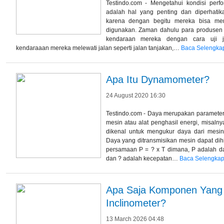
Testindo.com - Mengetahui kondisi per
adalah hal yang penting dan diperhatik
karena dengan begitu mereka bisa men
digunakan. Zaman dahulu para produsen
kendaraan mereka dengan cara uji j
kendaraaan mereka melewati jalan seperti jalan tanjakan,…
Baca Selengka
Apa Itu Dynamometer?
24 August 2020 16:30
Testindo.com - Daya merupakan parameter
mesin atau alat penghasil energi, misalny
dikenal untuk mengukur daya dari mesin
Daya yang ditransmisikan mesin dapat dih
persamaan P = ? x T dimana, P adalah day
dan ? adalah kecepatan…
Baca Selengkap
Apa Saja Komponen Yang 
Inclinometer?
13 March 2026 04:48