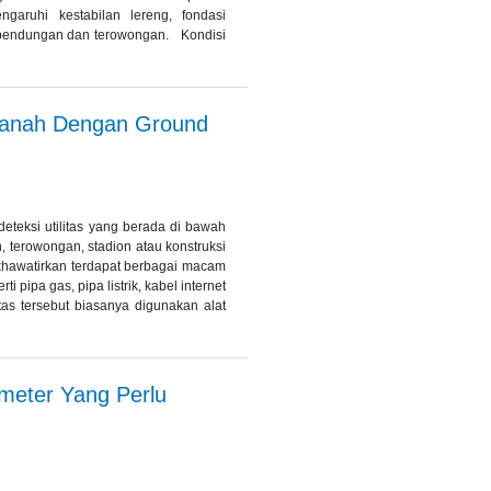
aruhi kestabilan lereng, fondasi
ti bendungan dan terowongan. Kondisi
h Tanah Dengan Ground
eteksi utilitas yang berada di bawah
 terowongan, stadion atau konstruksi
ikhawatirkan terdapat berbagai macam
i pipa gas, pipa listrik, kabel internet
as tersebut biasanya digunakan alat
meter Yang Perlu