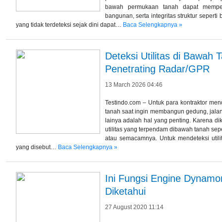
bawah permukaan tanah dapat mempeng
bangunan, serta integritas struktur seper
yang tidak terdeteksi sejak dini dapat…
Baca Selengkapnya »
Deteksi Utilitas di Bawa
Penetrating Radar/GPR
13 March 2026 04:46
Testindo.com – Untuk para kontraktor mend
tanah saat ingin membangun gedung, jalan,
lainya adalah hal yang penting. Karena d
utilitas yang terpendam dibawah tanah sepert
atau semacamnya. Untuk mendeteksi utilit
yang disebut…
Baca Selengkapnya »
Ini Fungsi Engine Dynamo
Diketahui
27 August 2020 11:14