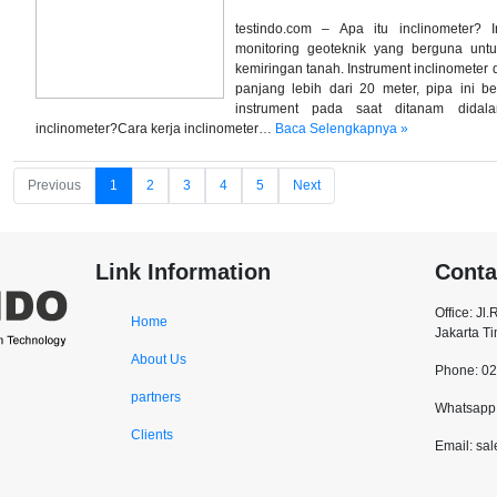
testindo.com – Apa itu inclinometer? I
monitoring geoteknik yang berguna un
kemiringan tanah. Instrument inclinometer
panjang lebih dari 20 meter, pipa ini be
instrument pada saat ditanam didal
inclinometer?Cara kerja inclinometer…
Baca Selengkapnya »
Previous
1
2
3
4
5
Next
Link Information
Conta
Office: Jl
Home
Jakarta T
About Us
Phone: 0
partners
Whatsapp:
Clients
Email: sa