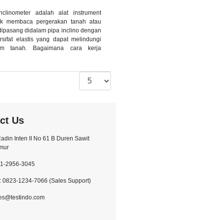
nclinometer adalah alat instrument
tuk membaca pergerakan tanah atau
 dipasang didalam pipa inclino dengan
rsifat elastis yang dapat melindungi
am tanah. Bagaimana cara kerja
ct Us
.Radin Inten II No 61 B Duren Sawit
imur
21-2956-3045
 0823-1234-7066 (Sales Support)
les@testindo.com