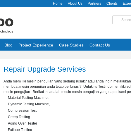
Home
About Us
Partners
Clients
Expe
Blog
Project Experience
Case Studies
Contact Us
Repair Upgrade Services
Anda memiliki mesin pengujian yang sedang rusak? atau anda ingin melakukan 
membuat mesin pengujian anda tetap berfungsi? Untuk itu Testindo memiliki so
mesin pengujian. Berikut ini adalah mesin-mesin pengujian yang dapat kami pe
Material Testing Machine,
Dynamic Testing Machine,
Compression Test
Creep Testing
Aging Oven Tester
Fatigue Testing