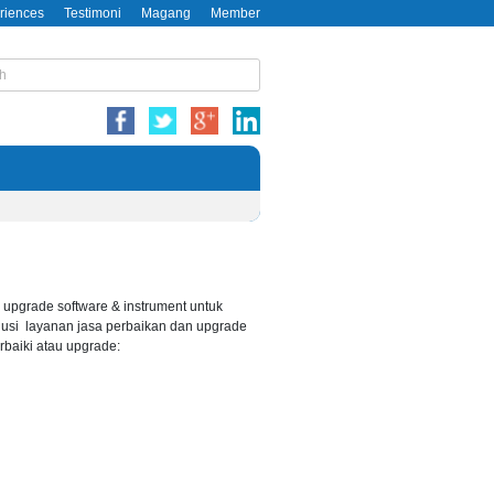
riences
Testimoni
Magang
Member
upgrade software & instrument untuk
lusi layanan jasa perbaikan dan upgrade
rbaiki atau upgrade: