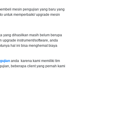
embeli mesin pengujian yang baru yang
do untuk memperbaiki/ upgrade mesin
a yang dihasilkan masih belum berupa
n upgrade instrument/software, anda
ntunya hal ini bisa menghemat biaya
gujian
anda karena kami memiliki tim
jian, beberapa client yang pernah kami