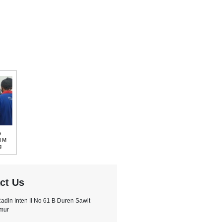
e
UTM
g
ct Us
.Radin Inten II No 61 B Duren Sawit
imur