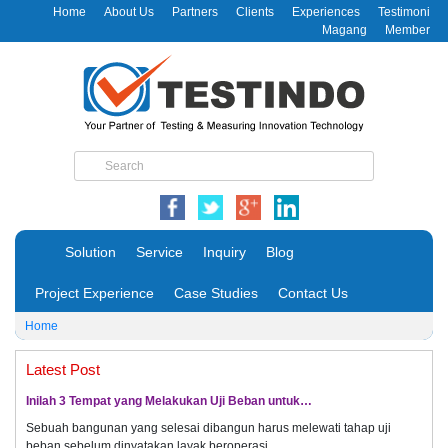
Home
About Us
Partners
Clients
Experiences
Testimoni
Magang
Member
Solution
Service
Inquiry
Blog
Project Experience
Case Studies
Contact Us
Home
Latest Post
Inilah 3 Tempat yang Melakukan Uji Beban untuk…
Sebuah bangunan yang selesai dibangun harus melewati tahap uji
beban sebelum dinyatakan layak beroperasi.…