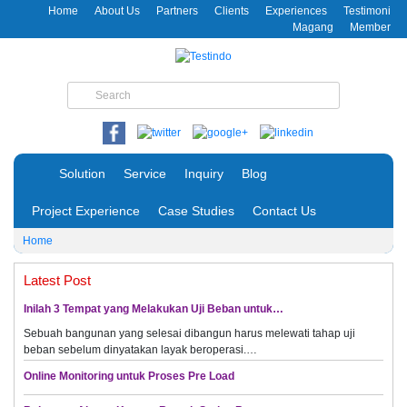
Home
About Us
Partners
Clients
Experiences
Testimoni
Magang
Member
Solution
Service
Inquiry
Blog
Project Experience
Case Studies
Contact Us
Home
Latest Post
Inilah 3 Tempat yang Melakukan Uji Beban untuk…
Sebuah bangunan yang selesai dibangun harus melewati tahap uji
beban sebelum dinyatakan layak beroperasi.…
Online Monitoring untuk Proses Pre Load