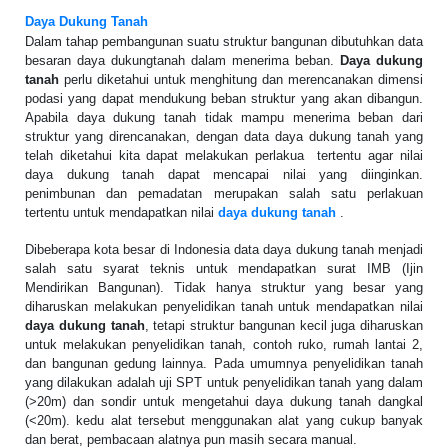
Daya Dukung Tanah
Dalam tahap pembangunan suatu struktur bangunan dibutuhkan data
besaran daya dukungtanah dalam menerima beban.
Daya dukung
tanah
perlu diketahui untuk menghitung dan merencanakan dimensi
podasi yang dapat mendukung beban struktur yang akan dibangun.
Apabila daya dukung tanah tidak mampu menerima beban dari
struktur yang direncanakan, dengan data daya dukung tanah yang
telah diketahui kita dapat melakukan perlakua tertentu agar nilai
daya dukung tanah dapat mencapai nilai yang diinginkan.
penimbunan dan pemadatan merupakan salah satu perlakuan
tertentu untuk mendapatkan nilai
daya dukung tanah
.
Dibeberapa kota besar di Indonesia data daya dukung tanah menjadi
salah satu syarat
teknis untuk mendapatkan surat IMB (Ijin
Mendirikan Bangunan). Tidak hanya struktur yang
besar yang
diharuskan melakukan penyelidikan tanah untuk mendapatkan nilai
daya dukung
tanah
, tetapi struktur bangunan kecil juga diharuskan
untuk melakukan penyelidikan tanah,
contoh ruko, rumah lantai 2,
dan bangunan gedung lainnya.
Pada umumnya penyelidikan tanah
yang dilakukan adalah uji SPT untuk penyelidikan tanah
yang dalam
(>20m) dan sondir untuk mengetahui daya dukung tanah dangkal
(<20m).
kedu alat tersebut menggunakan alat yang cukup banyak
dan berat, pembacaan alatnya pun
masih secara manual.