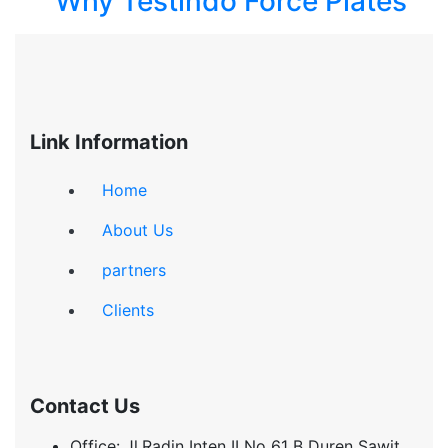
Why Testindo Force Plates
Link Information
Home
About Us
partners
Clients
Contact Us
Office: Jl.Radin Inten II No 61 B Duren Sawit