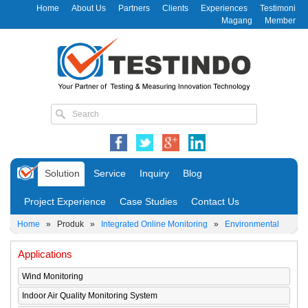
Home
About Us
Partners
Clients
Experiences
Testimoni
Magang
Member
Solution
Service
Inquiry
Blog
Project Experience
Case Studies
Contact Us
Home
»
Produk
»
Integrated Online Monitoring
»
Environmental
Applications
Wind Monitoring
Indoor Air Quality Monitoring System