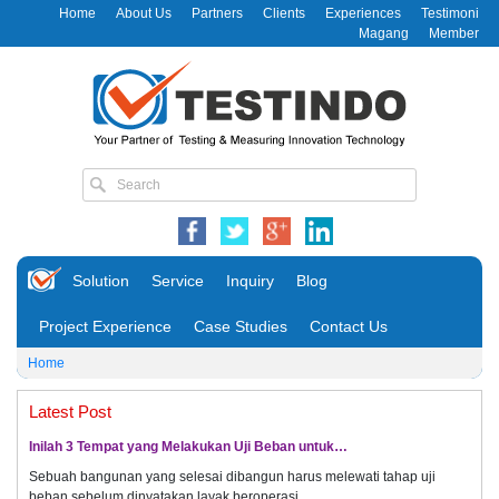
Home
About Us
Partners
Clients
Experiences
Testimoni
Magang
Member
Solution
Service
Inquiry
Blog
Project Experience
Case Studies
Contact Us
Home
Latest Post
Inilah 3 Tempat yang Melakukan Uji Beban untuk…
Sebuah bangunan yang selesai dibangun harus melewati tahap uji
beban sebelum dinyatakan layak beroperasi.…