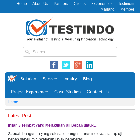
Home
About Us
Partners
Clients
Experiences
Testimoni
Magang
Member
Solution
Service
Inquiry
Blog
Project Experience
Case Studies
Contact Us
Home
Latest Post
Inilah 3 Tempat yang Melakukan Uji Beban untuk…
Sebuah bangunan yang selesai dibangun harus melewati tahap uji
beban sebelum dinyatakan layak beroperasi.…