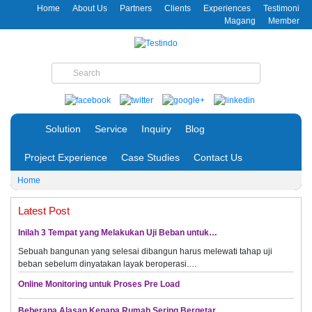
Home
About Us
Partners
Clients
Experiences
Testimoni
Magang
Member
Solution
Service
Inquiry
Blog
Project Experience
Case Studies
Contact Us
Home
Latest Post
Inilah 3 Tempat yang Melakukan Uji Beban untuk…
Sebuah bangunan yang selesai dibangun harus melewati tahap uji
beban sebelum dinyatakan layak beroperasi.…
Online Monitoring untuk Proses Pre Load
Beberapa Alasan Kenapa Rumah Sering Bergetar