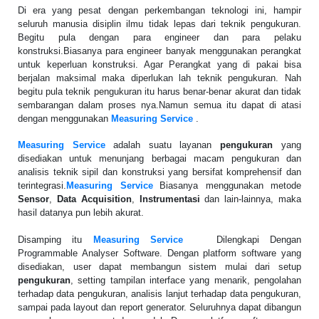
Di era yang pesat dengan perkembangan teknologi ini, hampir
seluruh manusia disiplin ilmu tidak lepas dari teknik pengukuran.
Begitu pula dengan para engineer dan para pelaku
konstruksi.Biasanya para engineer banyak menggunakan perangkat
untuk keperluan konstruksi. Agar Perangkat yang di pakai bisa
berjalan maksimal maka diperlukan lah teknik pengukuran. Nah
begitu pula teknik pengukuran itu harus benar-benar akurat dan tidak
sembarangan dalam proses nya.Namun semua itu dapat di atasi
dengan menggunakan
Measuring Service
.
Measuring Service
adalah suatu layanan
pengukuran
yang
disediakan untuk menunjang berbagai macam pengukuran dan
analisis teknik sipil dan konstruksi yang bersifat komprehensif dan
terintegrasi.
Measuring Service
Biasanya menggunakan metode
Sensor
,
Data Acquisition
,
Instrumentasi
dan lain-lainnya, maka
hasil datanya pun lebih akurat.
Disamping itu
Measuring Service
Dilengkapi Dengan
Programmable Analyser Software. Dengan platform software yang
disediakan, user dapat membangun sistem mulai dari setup
pengukuran
, setting tampilan interface yang menarik, pengolahan
terhadap data pengukuran, analisis lanjut terhadap data pengukuran,
sampai pada layout dan report generator. Seluruhnya dapat dibangun