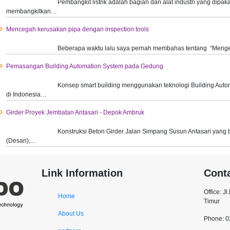
Pembangkit listrik adalah bagian dari alat industri yang dip
membangkitkan…
Mencegah kerusakan pipa dengan inspection tools
Beberapa waktu lalu saya pernah membahas tentang “Mengen
Pemasangan Building Automation System pada Gedung
Konsep smart building menggunakan teknologi Building Auto
di Indonesia…
Girder Proyek Jembatan Antasari - Depok Ambruk
Konstruksi Beton Girder Jalan Simpang Susun Antasari yang 
(Desari),…
Link Information
Cont
Office: J
Home
Timur
About Us
Phone: 