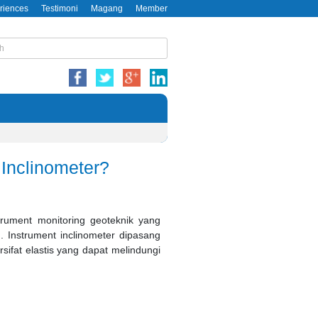
riences
Testimoni
Magang
Member
Inclinometer?
strument monitoring geoteknik yang
 Instrument inclinometer dipasang
rsifat elastis yang dapat melindungi