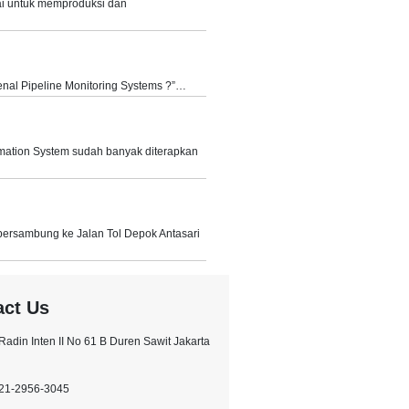
akai untuk memproduksi dan
al Pipeline Monitoring Systems ?”…
mation System sudah banyak diterapkan
bersambung ke Jalan Tol Depok Antasari
act Us
l.Radin Inten II No 61 B Duren Sawit Jakarta
021-2956-3045