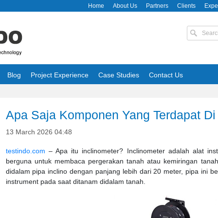
Home
About Us
Partners
Clients
Expe
Blog
Project Experience
Case Studies
Contact Us
Apa Saja Komponen Yang Terdapat Di 
13 March 2026 04:48
testindo.com
– Apa itu inclinometer? Inclinometer adalah alat in
berguna untuk membaca pergerakan tanah atau kemiringan tanah.
didalam pipa inclino dengan panjang lebih dari 20 meter, pipa ini be
instrument pada saat ditanam didalam tanah.