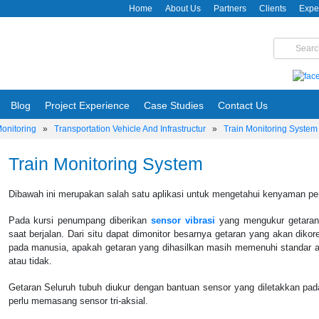
Home
About Us
Partners
Clients
Expe
Blog
Project Experience
Case Studies
Contact Us
Monitoring
»
Transportation Vehicle And Infrastructur
»
Train Monitoring System
Train Monitoring System
Dibawah ini merupakan salah satu aplikasi untuk mengetahui kenyaman p
Pada kursi penumpang diberikan
sensor vibrasi
yang mengukur getaran 
saat berjalan. Dari situ dapat dimonitor besarnya getaran yang akan dik
pada manusia, apakah getaran yang dihasilkan masih memenuhi standa
atau tidak.
Getaran Seluruh tubuh diukur dengan bantuan sensor yang diletakkan pad
perlu memasang sensor tri-aksial.