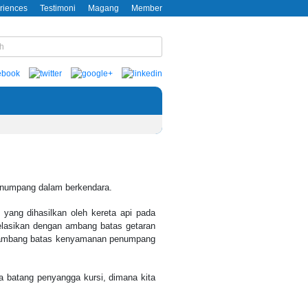
riences
Testimoni
Magang
Member
enumpang dalam berkendara.
yang dihasilkan oleh kereta api pada
orelasikan dengan ambang batas getaran
r ambang batas kenyamanan penumpang
a batang penyangga kursi, dimana kita