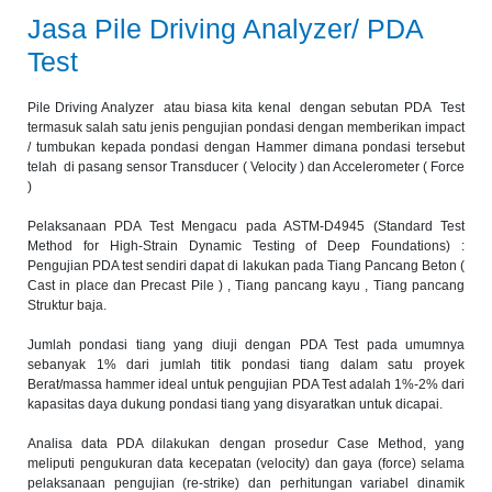
Jasa Pile Driving Analyzer/ PDA
Test
Pile Driving Analyzer atau biasa kita kenal dengan sebutan PDA Test
termasuk salah satu jenis pengujian pondasi dengan memberikan impact
/ tumbukan kepada pondasi dengan Hammer dimana pondasi tersebut
telah di pasang sensor Transducer ( Velocity ) dan Accelerometer ( Force
)
Pelaksanaan PDA Test Mengacu pada ASTM-D4945 (Standard Test
Method for High-Strain Dynamic Testing of Deep Foundations) :
Pengujian PDA test sendiri dapat di lakukan pada Tiang Pancang Beton (
Cast in place dan Precast Pile ) , Tiang pancang kayu , Tiang pancang
Struktur baja.
Jumlah pondasi tiang yang diuji dengan PDA Test pada umumnya
sebanyak 1% dari jumlah titik pondasi tiang dalam satu proyek
Berat/massa hammer ideal untuk pengujian PDA Test adalah 1%-2% dari
kapasitas daya dukung pondasi tiang yang disyaratkan untuk dicapai.
Analisa data PDA dilakukan dengan prosedur Case Method, yang
meliputi pengukuran data kecepatan (velocity) dan gaya (force) selama
pelaksanaan pengujian (re-strike) dan perhitungan variabel dinamik