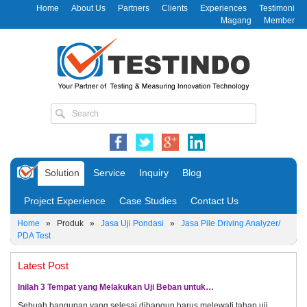
Home
About Us
Partners
Clients
Experiences
Testimoni
Magang
Member
Solution
Service
Inquiry
Blog
Project Experience
Case Studies
Contact Us
Home
»
Produk
»
Jasa Uji Pondasi
»
Jasa Pile Driving Analyzer/
PDA Test
Latest Post
Inilah 3 Tempat yang Melakukan Uji Beban untuk…
Sebuah bangunan yang selesai dibangun harus melewati tahap uji