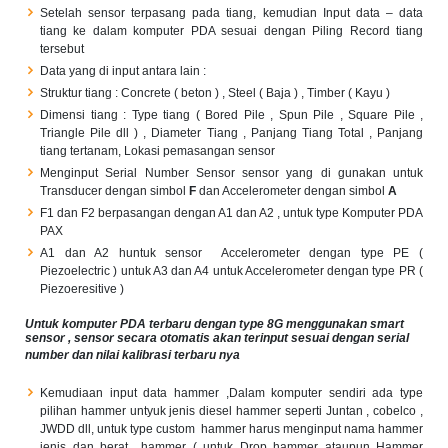
Setelah sensor terpasang pada tiang, kemudian Input data – data
tiang ke dalam komputer PDA sesuai dengan Piling Record tiang
tersebut
Data yang di input antara lain :
Struktur tiang : Concrete ( beton ) , Steel ( Baja ) , Timber ( Kayu )
Dimensi tiang : Type tiang ( Bored Pile , Spun Pile , Square Pile ,
Triangle Pile dll ) , Diameter Tiang , Panjang Tiang Total , Panjang
tiang tertanam, Lokasi pemasangan sensor
Menginput Serial Number Sensor sensor yang di gunakan untuk
Transducer dengan simbol
F
dan Accelerometer dengan simbol
A
F1 dan F2 berpasangan dengan A1 dan A2 , untuk type Komputer PDA
PAX
A1 dan A2 huntuk sensor Accelerometer dengan type PE (
Piezoelectric ) untuk A3 dan A4 untuk Accelerometer dengan type PR (
Piezoeresitive )
Untuk komputer PDA terbaru dengan type 8G menggunakan smart
sensor , sensor secara otomatis akan terinput sesuai dengan serial
number dan nilai kalibrasi terbaru nya
Kemudiaan input data hammer ,Dalam komputer sendiri ada type
pilihan hammer untyuk jenis diesel hammer seperti Juntan , cobelco ,
JWDD dll, untuk type custom hammer harus menginput nama hammer
jenis dan berat hammer ( untuk Drop hammer ataupun Hammer