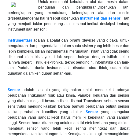
Untuk memenuhi kebutuhan alat dan mesin dalam
pengujian dan pengukuran.Diperlukan lah
perlengkapan yang mendukung kelengkapan alat dan mesin
tersebut.mengenai hal tersebut diperlukan
Instrument dan sensor
lah
yang menjadi faktor pendukung alat tersebut.berikut deskripsi tentang
Instrument dan sensor :
Instrumentasi
adalah alat-alat dan piranti (device) yang dipakai untuk
pengukuran dan pengendalian dalam suatu sistem yang lebih besar dan
lebih kompleks. Istilah instrumentasi merupakan istilah yang tidak sering
diketahui oleh khalayak, tidak seperti halnya dengan istilah tekhik
lainnya seperti listrik, elektronika, teknik pendingin, informatika dan lain-
lain. Padahal, dunia instrumentasi, disadari atau tidak, sudah kita
gunakan dalam kehidupan sehari-hari.
Sensor
adalah sesuatu yang digunakan untuk mendeteksi adanya
perubahan lingkungan fisik atau kimia. Variabel keluaran dari sensor
yang diubah menjadi besaran listrik disebut Transduser. sebuah sensor
sensitivitas mengindikasikan berapa banyak perubahan output sensor
ketika perubahan kuantitas yang diukur.
Sensor
yang mengukur
perubahan yang sangat kecil harus memiliki kepekaan yang sangan
tinggi. Sensor harus dirancang untuk memiliki efek kecil apa yang diukut,
membuat sensor yang lebih kecil sering meningkat dan dapat
memperkenalkan keuntungan lain.Kemajuan teknologi memungkinkan