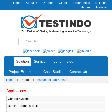
Home
About Us
Partners
Clients
Experiences
Testimoni
Magang
Member
Solution
Service
Inquiry
Blog
Project Experience
Case Studies
Contact Us
Home
»
Produk
»
Instrument dan Sensor
Applications
Control System
Bench Hardness Testers