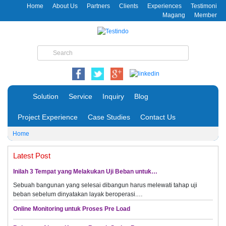
Home
About Us
Partners
Clients
Experiences
Testimoni
Magang
Member
Solution
Service
Inquiry
Blog
Project Experience
Case Studies
Contact Us
Home
Latest Post
Inilah 3 Tempat yang Melakukan Uji Beban untuk…
Sebuah bangunan yang selesai dibangun harus melewati tahap uji
beban sebelum dinyatakan layak beroperasi.…
Online Monitoring untuk Proses Pre Load