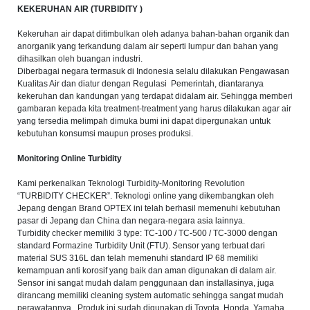
KEKERUHAN AIR (TURBIDITY )
Kekeruhan air dapat ditimbulkan oleh adanya bahan-bahan organik dan
anorganik yang terkandung dalam air seperti lumpur dan bahan yang
dihasilkan oleh buangan industri.
Diberbagai negara termasuk di Indonesia selalu dilakukan Pengawasan
Kualitas Air dan diatur dengan Regulasi Pemerintah, diantaranya
kekeruhan dan kandungan yang terdapat didalam air. Sehingga memberi
gambaran kepada kita treatment-treatment yang harus dilakukan agar air
yang tersedia melimpah dimuka bumi ini dapat dipergunakan untuk
kebutuhan konsumsi maupun proses produksi.
Monitoring Online Turbidity
Kami perkenalkan Teknologi Turbidity-Monitoring Revolution
“TURBIDITY CHECKER”. Teknologi online yang dikembangkan oleh
Jepang dengan Brand OPTEX ini telah berhasil memenuhi kebutuhan
pasar di Jepang dan China dan negara-negara asia lainnya.
Turbidity checker memiliki 3 type: TC-100 / TC-500 / TC-3000 dengan
standard Formazine Turbidity Unit (FTU). Sensor yang terbuat dari
material SUS 316L dan telah memenuhi standard IP 68 memiliki
kemampuan anti korosif yang baik dan aman digunakan di dalam air.
Sensor ini sangat mudah dalam penggunaan dan installasinya, juga
dirancang memiliki cleaning system automatic sehingga sangat mudah
perawatannya. Produk ini sudah digunakan di Toyota, Honda, Yamaha