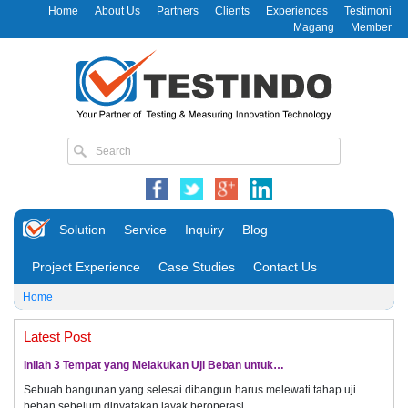
Home
About Us
Partners
Clients
Experiences
Testimoni
Magang
Member
Solution
Service
Inquiry
Blog
Project Experience
Case Studies
Contact Us
Home
Latest Post
Inilah 3 Tempat yang Melakukan Uji Beban untuk…
Sebuah bangunan yang selesai dibangun harus melewati tahap uji
beban sebelum dinyatakan layak beroperasi.…