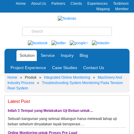
Home
About Us
Partners
Clients
Experiences
Testimoni
Magang
Member
Solution
Service
Inquiry
Blog
Project Experience
Case Studies
Contact Us
Home
»
Produk
»
Integrated Online Monitoring
»
Machinery And
Industry Process
»
Troubleshooting System Monitoring Pada Tension
Reel System
Latest Post
Inilah 3 Tempat yang Melakukan Uji Beban untuk…
Sebuah bangunan yang selesai dibangun harus melewati tahap uji
beban sebelum dinyatakan layak beroperasi.…
Online Monitoring untuk Proses Pre Load