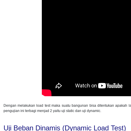
Dengan melakukan load test maka suatu bangunan bisa ditentukan apakah lay
pengujian ini terbagi menjad 2 yaitu uji static dan uji dynamic.
Uji Beban Dinamis (Dynamic Load Test)