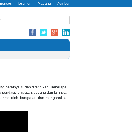
riences
Testimoni
Magang
Member
g beratnya sudah ditentukan. Beberapa
u pondasi, jembatan, gedung dan lainnya.
iterima oleh bangunan dan menganalisa