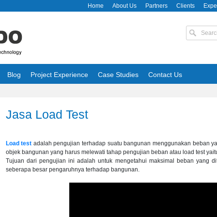
Home
About Us
Partners
Clients
Expe
Blog
Project Experience
Case Studies
Contact Us
Jasa Load Test
Load test
adalah pengujian terhadap suatu bangunan menggunakan beban yan
objek bangunan yang harus melewati tahap pengujian beban atau load test yait
Tujuan dari pengujian ini adalah untuk mengetahui maksimal beban yang d
seberapa besar pengaruhnya terhadap bangunan.