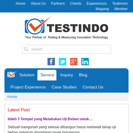
Home
About Us
Partners
Clients
Experiences
Testimoni
Magang
Member
Solution
Service
Inquiry
Blog
Project Experience
Case Studies
Contact Us
Home
Latest Post
Inilah 3 Tempat yang Melakukan Uji Beban untuk…
Sebuah bangunan yang selesai dibangun harus melewati tahap uji
beban sebelum dinyatakan layak beroperasi.…