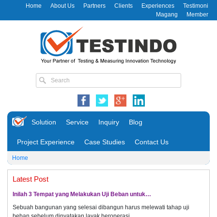
Home
About Us
Partners
Clients
Experiences
Testimoni
Magang
Member
Solution
Service
Inquiry
Blog
Project Experience
Case Studies
Contact Us
Home
Latest Post
Inilah 3 Tempat yang Melakukan Uji Beban untuk…
Sebuah bangunan yang selesai dibangun harus melewati tahap uji
beban sebelum dinyatakan layak beroperasi.…