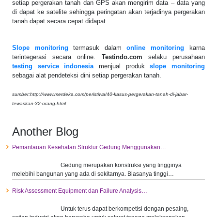
setiap pergerakan tanah dan GPS akan mengirim data – data yang
di dapat ke satelite sehingga peringatan akan terjadinya pergerakan
tanah dapat secara cepat didapat.
Slope monitoring
termasuk dalam
online monitoring
karna
terintegerasi secara online.
Testindo.com
selaku perusahaan
testing service indonesia
menjual produk
slope monitoring
sebagai alat pendeteksi dini setiap pergerakan tanah.
sumber:http://www.merdeka.com/peristiwa/40-kasus-pergerakan-tanah-di-jabar-
tewaskan-32-orang.html
Another Blog
Pemantauan Kesehatan Struktur Gedung Menggunakan…
Gedung merupakan konstruksi yang tingginya
melebihi bangunan yang ada di sekitarnya. Biasanya tinggi…
Risk Assessment Equipment dan Failure Analysis…
Untuk terus dapat berkompetisi dengan pesaing,