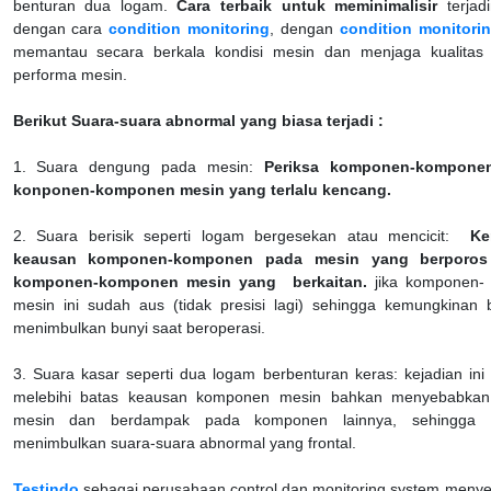
benturan dua logam.
Cara terbaik untuk meminimalisir
terjad
dengan cara
condition monitoring
, dengan
condition monitori
memantau secara berkala kondisi mesin dan menjaga kualitas 
performa mesin.
Berikut Suara-suara abnormal yang biasa terjadi :
1. Suara dengung pada mesin:
Periksa komponen-kompone
konponen-komponen mesin yang terlalu kencang.
2. Suara berisik seperti logam bergesekan atau mencicit:
Ke
keausan komponen-komponen pada mesin yang berporos
komponen-komponen mesin yang berkaitan.
jika komponen
mesin ini sudah aus (tidak presisi lagi) sehingga kemungkinan 
menimbulkan bunyi saat beroperasi.
3. Suara kasar seperti dua logam berbenturan keras: kejadian in
melebihi batas keausan komponen mesin bahkan menyebabka
mesin dan berdampak pada komponen lainnya, sehingga
menimbulkan suara-suara abnormal yang frontal.
Testindo
sebagai perusahaan control dan monitoring system menyed