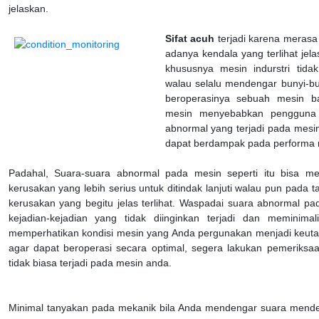
jelaskan.
Sifat acuh
terjadi karena merasa
adanya kendala yang terlihat jel
khususnya mesin indurstri tid
walau selalu mendengar bunyi-bu
beroperasinya sebuah mesin b
mesin menyebabkan pengguna 
abnormal yang terjadi pada mesi
dapat berdampak pada performa m
Padahal, Suara-suara abnormal pada mesin seperti itu bisa m
kerusakan yang lebih serius untuk ditindak lanjuti walau pun pada t
kerusakan yang begitu jelas terlihat. Waspadai suara abnormal p
kejadian-kejadian yang tidak diinginkan terjadi dan meminimal
memperhatikan kondisi mesin yang Anda pergunakan menjadi keut
agar dapat beroperasi secara optimal, segera lakukan pemeriksaa
tidak biasa terjadi pada mesin anda.
Minimal tanyakan pada mekanik bila Anda mendengar suara menden