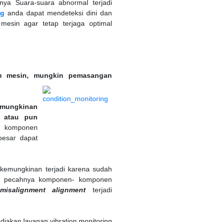
inya Suara-suara abnormal terjadi
ng
anda dapat mendeteksi dini dan
mesin agar tetap terjaga optimal
n mesin, mungkin pemasangan
mungkinan
 atau pun
- komponen
besar dapat
i kemungkinan terjadi karena sudah
n pecahnya komponen- komponen
misalignment alignment
terjadi
iakan layanan vibration monitoring