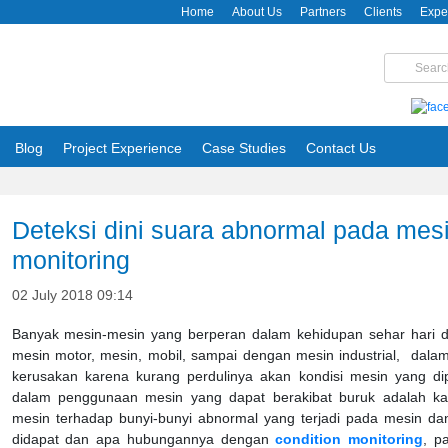
Home
About Us
Partners
Clients
Expe
Blog
Project Experience
Case Studies
Contact Us
Deteksi dini suara abnormal pada mes
monitoring
02 July 2018 09:14
Banyak mesin-mesin yang berperan dalam kehidupan sehar hari d
mesin motor, mesin, mobil, sampai dengan mesin industrial, dalam
kerusakan karena kurang perdulinya akan kondisi mesin yang di
dalam penggunaan mesin yang dapat berakibat buruk adalah ka
mesin terhadap bunyi-bunyi abnormal yang terjadi pada mesin da
didapat dan apa hubungannya dengan
condition monitoring
, p