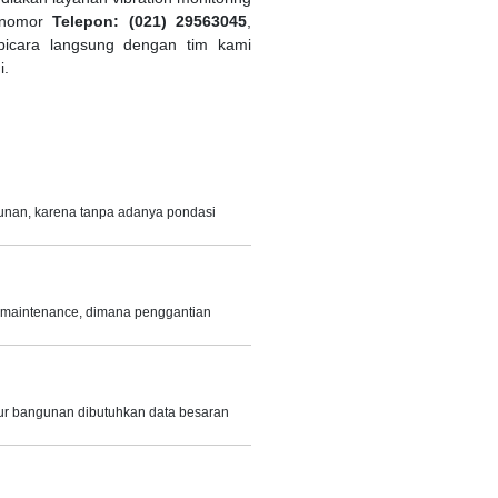
i nomor
Telepon: (021) 29563045
,
bicara langsung dengan tim kami
i.
unan, karena tanpa adanya pondasi
d maintenance, dimana penggantian
r bangunan dibutuhkan data besaran