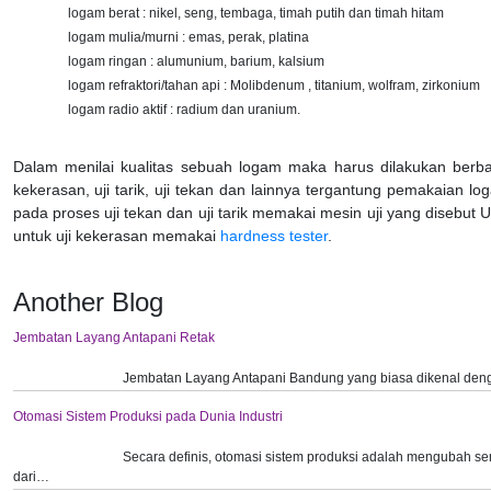
logam berat : nikel, seng, tembaga, timah putih dan timah hitam
logam mulia/murni : emas, perak, platina
logam ringan : alumunium, barium, kalsium
logam refraktori/tahan api : Molibdenum , titanium, wolfram, zirkonium
logam radio aktif : radium dan uranium.
Dalam menilai kualitas sebuah logam maka harus dilakukan berba
kekerasan, uji tarik, uji tekan dan lainnya tergantung pemakaian lo
pada proses uji tekan dan uji tarik memakai mesin uji yang disebut 
untuk uji kekerasan memakai
hardness tester
.
Another Blog
Jembatan Layang Antapani Retak
Jembatan Layang Antapani Bandung yang biasa dikenal deng
Otomasi Sistem Produksi pada Dunia Industri
Secara definis, otomasi sistem produksi adalah mengubah se
dari…