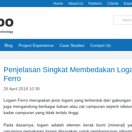
Home
About Us
Partners
Clients
Expe
Blog
Project Experience
Case Studies
Contact Us
Penjelasan Singkat Membedakan Log
Ferro
26 April 2018 10:36
Logam Ferro merupakan jenis logam yang terbentuk dari gabungan 
juga mengandung berbagai bahan atau zat campuran seperti silisiu
kadar campuran yang tidak terlalu tinggi.
Pada dasarnya, logam adalah elemen kerak bumi (mineral) ya
umumnya pemakaian logam digunakan untuk pembangunan infrastruk