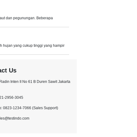
 laut dan pegunungan. Beberapa
 hujan yang cukup tinggi yang hampir
act Us
l.Radin Inten II No 61 B Duren Sawit Jakarta
021-2956-3045
: 0823-1234-7066 (Sales Support)
ales@testindo.com