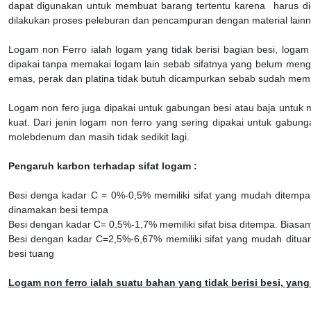
dapat digunakan untuk membuat barang tertentu karena harus dio
dilakukan proses peleburan dan pencampuran dengan material lainn
Logam non Ferro ialah logam yang tidak berisi bagian besi, logam 
dipakai tanpa memakai logam lain sebab sifatnya yang belum mengi
emas, perak dan platina tidak butuh dicampurkan sebab sudah mempu
Logam non fero juga dipakai untuk gabungan besi atau baja untuk m
kuat. Dari jenin logam non ferro yang sering dipakai untuk gabun
molebdenum dan masih tidak sedikit lagi.
Pengaruh karbon terhadap sifat logam :
Besi denga kadar C = 0%-0,5% memiliki sifat yang mudah ditempa d
dinamakan besi tempa
Besi dengan kadar C= 0,5%-1,7% memiliki sifat bisa ditempa. Biasan
Besi dengan kadar C=2,5%-6,67% memiliki sifat yang mudah dituang
besi tuang
Logam non ferro ialah suatu bahan yang tidak berisi besi, yang