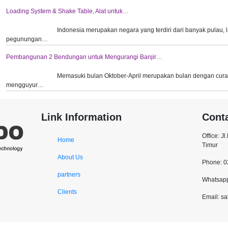
Loading System & Shake Table, Alat untuk…
Indonesia merupakan negara yang terdiri dari banyak pulau,
pegunungan…
Pembangunan 2 Bendungan untuk Mengurangi Banjir…
Memasuki bulan Oktober-April merupakan bulan dengan curah
mengguyur…
Link Information
Cont
Office: J
Home
Timur
About Us
Phone: 
partners
Whatsapp
Clients
Email: s