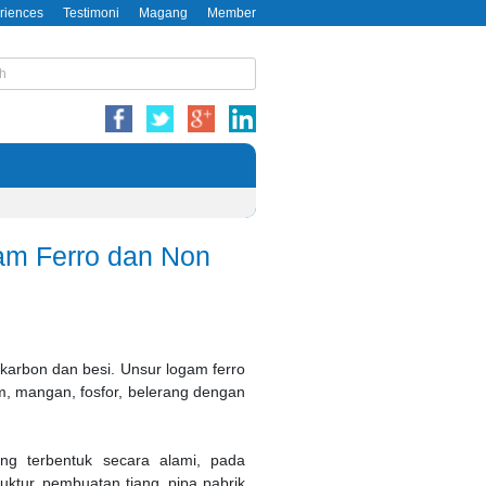
riences
Testimoni
Magang
Member
am Ferro dan Non
karbon dan besi. Unsur logam ferro
m, mangan, fosfor, belerang dengan
ng terbentuk secara alami, pada
tur, pembuatan tiang, pipa pabrik