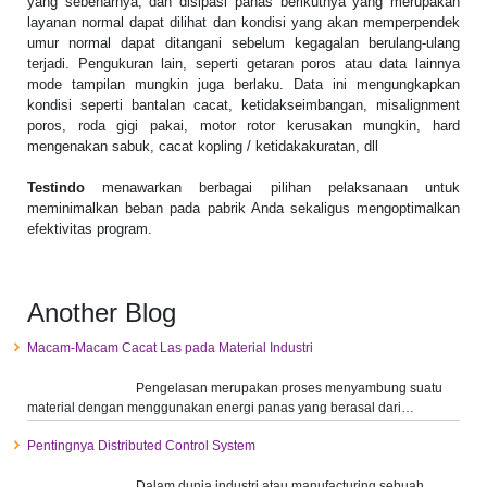
yang sebenarnya, dan disipasi panas berikutnya yang merupakan
layanan normal dapat dilihat dan kondisi yang akan memperpendek
umur normal dapat ditangani sebelum kegagalan berulang-ulang
terjadi. Pengukuran lain, seperti getaran poros atau data lainnya
mode tampilan mungkin juga berlaku. Data ini mengungkapkan
kondisi seperti bantalan cacat, ketidakseimbangan, misalignment
poros, roda gigi pakai, motor rotor kerusakan mungkin, hard
mengenakan sabuk, cacat kopling / ketidakakuratan, dll
Testindo
menawarkan berbagai pilihan pelaksanaan untuk
meminimalkan beban pada pabrik Anda sekaligus mengoptimalkan
efektivitas program.
Another Blog
Macam-Macam Cacat Las pada Material Industri
Pengelasan merupakan proses menyambung suatu
material dengan menggunakan energi panas yang berasal dari…
Pentingnya Distributed Control System
Dalam dunia industri atau manufacturing sebuah