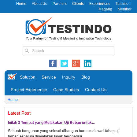
Home
About Us
Partners
Clients
Experiences
Testimoni
Magang
Member
Solution
Service
Inquiry
Blog
Project Experience
Case Studies
Contact Us
Home
Latest Post
Inilah 3 Tempat yang Melakukan Uji Beban untuk…
Sebuah bangunan yang selesai dibangun harus melewati tahap uji
beban sebelum dinyatakan layak beroperasi.…