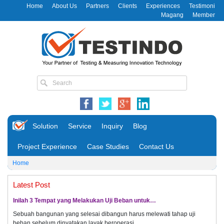
Home
About Us
Partners
Clients
Experiences
Testimoni
Magang
Member
Solution
Service
Inquiry
Blog
Project Experience
Case Studies
Contact Us
Home
Latest Post
Inilah 3 Tempat yang Melakukan Uji Beban untuk…
Sebuah bangunan yang selesai dibangun harus melewati tahap uji
beban sebelum dinyatakan layak beroperasi.…