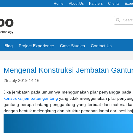
Home
About Us
Partners
Clients
Expe
Blog
Project Experience
Case Studies
Contact Us
Mengenal Konstruksi Jembatan Gantu
25 July 2019 14:16
Jika jembatan pada umumnya menggunakan pilar penyangga pada 
konstruksi jembatan gantung
yang tidak menggunakan pilar penyan
gantung berupa batang penggantung yang terbuat dari material ka
dengan bentuk melengkung dan struktur penahan lantai dari besi baj