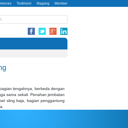
riences
Testimoni
Magang
Member
ng
bagian tengahnya, berbeda dengan
gga sama sekali. Penahan jembatan
bel sling baja, bagian penggantung
a.