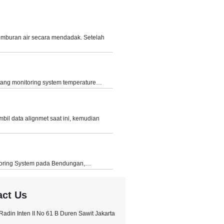
emburan air secara mendadak. Setelah
ntang monitoring system temperature…
bil data alignmet saat ini, kemudian
oring System pada Bendungan,…
act Us
l.Radin Inten II No 61 B Duren Sawit Jakarta