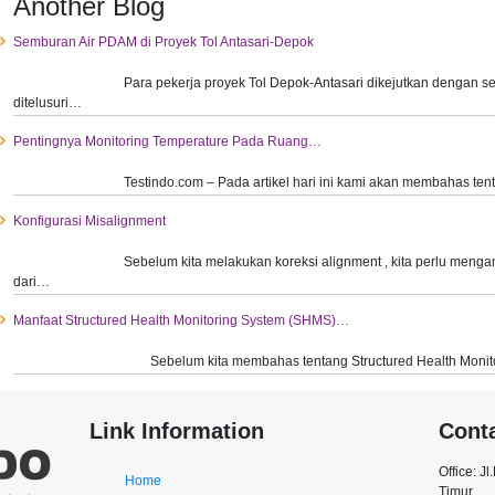
Another Blog
Semburan Air PDAM di Proyek Tol Antasari-Depok
Para pekerja proyek Tol Depok-Antasari dikejutkan dengan s
ditelusuri…
Pentingnya Monitoring Temperature Pada Ruang…
Testindo.com – Pada artikel hari ini kami akan membahas te
Konfigurasi Misalignment
Sebelum kita melakukan koreksi alignment , kita perlu mengam
dari…
Manfaat Structured Health Monitoring System (SHMS)…
Sebelum kita membahas tentang Structured Health Monit
Link Information
Cont
Office: J
Home
Timur