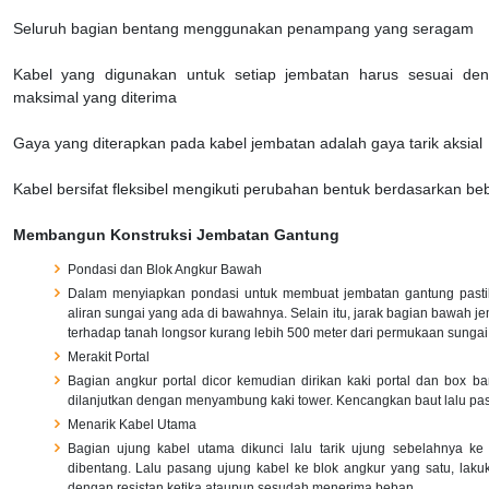
Seluruh bagian bentang menggunakan penampang yang seragam
Kabel yang digunakan untuk setiap jembatan harus sesuai d
maksimal yang diterima
Gaya yang diterapkan pada kabel jembatan adalah gaya tarik aksial
Kabel bersifat fleksibel mengikuti perubahan bentuk berdasarkan be
Membangun Konstruksi Jembatan Gantung
Pondasi dan Blok Angkur Bawah
Dalam menyiapkan pondasi untuk membuat jembatan gantung pastik
aliran sungai yang ada di bawahnya. Selain itu, jarak bagian bawah
terhadap tanah longsor kurang lebih 500 meter dari permukaan sungai
Merakit Portal
Bagian angkur portal dicor kemudian dirikan kaki portal dan box b
dilanjutkan dengan menyambung kaki tower. Kencangkan baut lalu pas
Menarik Kabel Utama
Bagian ujung kabel utama dikunci lalu tarik ujung sebelahnya k
dibentang. Lalu pasang ujung kabel ke blok angkur yang satu, lak
dengan resistan ketika ataupun sesudah menerima beban.