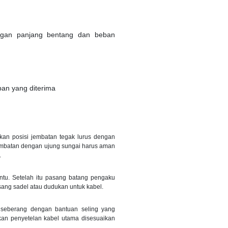
engan panjang bentang dan beban
ban yang diterima
an posisi jembatan tegak lurus dengan
 jembatan dengan ujung sungai harus aman
.
antu. Setelah itu pasang batang pengaku
ang sadel atau dudukan untuk kabel.
e seberang dengan bantuan seling yang
ukan penyetelan kabel utama disesuaikan