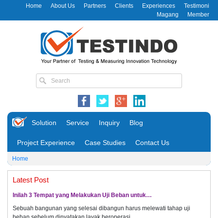
Home
About Us
Partners
Clients
Experiences
Testimoni
Magang
Member
Solution
Service
Inquiry
Blog
Project Experience
Case Studies
Contact Us
Home
Latest Post
Inilah 3 Tempat yang Melakukan Uji Beban untuk…
Sebuah bangunan yang selesai dibangun harus melewati tahap uji
beban sebelum dinyatakan layak beroperasi.…