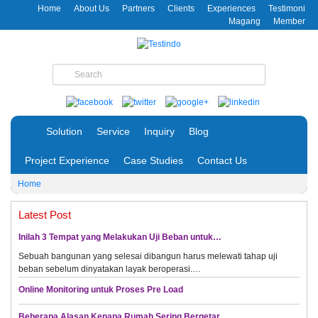
Home
About Us
Partners
Clients
Experiences
Testimoni
Magang
Member
Solution
Service
Inquiry
Blog
Project Experience
Case Studies
Contact Us
Home
Latest Post
Inilah 3 Tempat yang Melakukan Uji Beban untuk…
Sebuah bangunan yang selesai dibangun harus melewati tahap uji
beban sebelum dinyatakan layak beroperasi.…
Online Monitoring untuk Proses Pre Load
Beberapa Alasan Kenapa Rumah Sering Bergetar