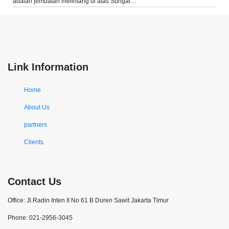
adalah jembatan melintang di atas Sungai…
Link Information
Home
About Us
partners
Clients
Contact Us
Office: Jl.Radin Inten II No 61 B Duren Sawit Jakarta Timur
Phone: 021-2956-3045