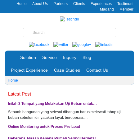
Home
About Us
Partners
Clients
Experiences
Testimoni
Magang
Member
Solution
Service
Inquiry
Blog
Project Experience
Case Studies
Contact Us
Home
Latest Post
Inilah 3 Tempat yang Melakukan Uji Beban untuk…
Sebuah bangunan yang selesai dibangun harus melewati tahap uji
beban sebelum dinyatakan layak beroperasi.…
Online Monitoring untuk Proses Pre Load
Beberapa Alasan Kenapa Rumah Sering Bergetar